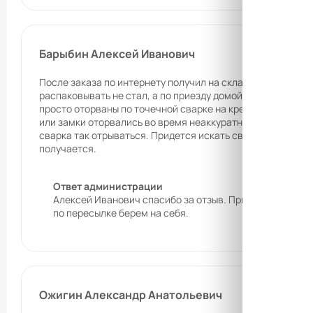
Барыбин Алексей Иванович
После заказа по интернету получил на складе-магазине п
распаковывать не стал, а по приезду домой после распак
просто оторваны по точечной сварке на креплении к двери
или замки оторвались во время неаккуратной перевозки.
сварка так отрываться. Придется искать сварку и по нас
получается.
Ответ администрации
Алексей Иванович спасибо за отзыв. Приносим извинен
по пересылке берем на себя.
Ожигин Александр Анатольевич