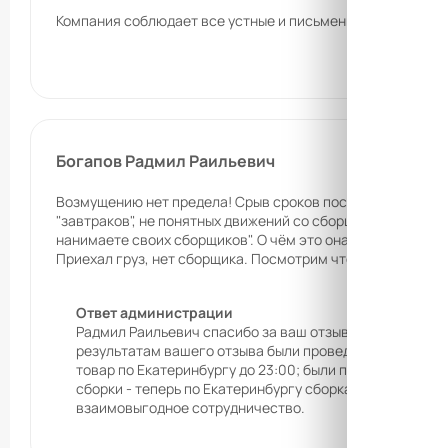
Компания соблюдает все устные и письменные договоренн
Богапов Радмил Раильевич
Возмущению нет предела! Срыв сроков поставки: вместо 1
"завтраков", не понятных движений со сборщиками. Оплат
нанимаете своих сборщиков". О чём это она не понятно. Р
Приехал груз, нет сборщика. Посмотрим что будет со сбо
Ответ администрации
Радмил Раильевич спасибо за ваш отзыв. Срыв сроков п
результатам вашего отзыва были проведены следующие
товар по Екатеринбургу до 23:00; были привлечены до
сборки - теперь по Екатеринбургу сборка осуществляе
взаимовыгодное сотрудничество.