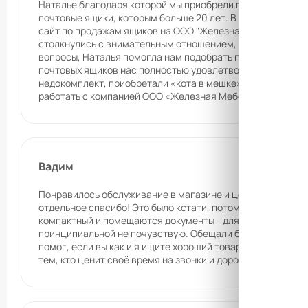
Наталье благодаря которой мы приобрели почтовые ящики
почтовые ящики, которым больше 20 лет. В нашем городе 
сайт по продажам ящиков на ООО "Железная Мебель" г. Кр
столкнулись с внимательным отношением, приятным обще
вопросы, Наталья помогла нам подобрать почтовые ящики
почтовых ящиков нас полностью удовлетворило. Доставка
недокомплект, приобретали «кота в мешке», но все оказа
работать с компанией ООО «Железная Мебель», работаю
Вадим
Понравилось обслуживание в магазине и цены! Нина мене
отдельное спасибо! Это было кстати, потому что торопилс
компактный и помещаются документы - для меня важный м
принципиальной не почувствую. Обещали бесплатную доста
помог, если вы как и я ищите хороший товар по низкой це
тем, кто ценит своё время на звонки и дорогу.