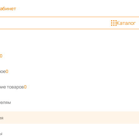
кабинет
Каталог
0
ное
0
ие товаров
0
телям
ия
ы