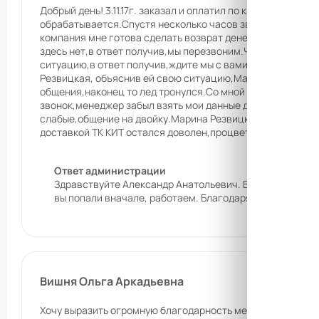
Добрый день! 3.11.17г. заказал и оплатил по карте, сейф 
обрабатывается.Спустя несколько часов звонит менеджер
компания мне готова сделать возврат денег.Я, с менедже
здесь нет,в ответ получив,мы перезвоним.Через час звон
ситуацию,в ответ получив,ждите мы с вами свяжемся.Жда
Резвицкая, объяснив ей свою ситуацию,Марина взяла всю
общения,наконец то лед тронулся.Со мной тут же связали
звонок,менеджер забыл взять мои данные для доставки. 
слабые,общение на двойку.Марина Резвицкая молодец!!! М
доставкой ТК КИТ остался доволен,процветания вам.
Ответ администрации
Здравствуйте Александр Анатольевич. Благодарим за в
вы попали вначале, работаем. Благодаря вам, качеств
Вишня Ольга Аркадьевна
Хочу выразить огромную благодарность менеджеру по про