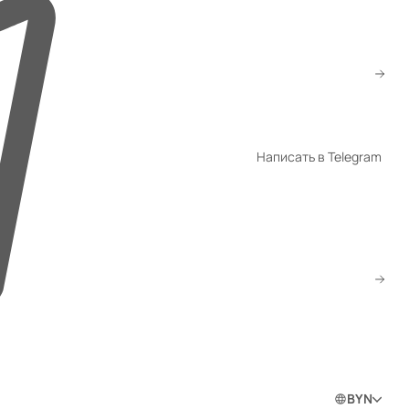
+7 (922) 002-72-88
ved@gmtorg.ru
WhatsApp
Написать в Telegram
Telegram
Скачать прайс
Заказать звонок
0
0
0
Войти в личный кабинет
BYN