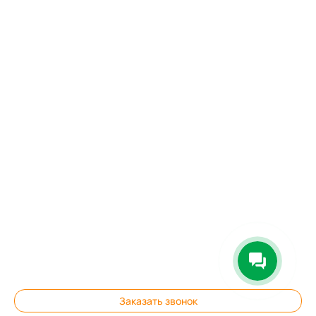
Наши работы
Возврат товара
Изготовление на заказ
Политика конфиденциальности
Карта сайта
Подписаться на рассылку:
Подписаться
"Железная мебель" 2002-2026 ©
Информация, размещенная на сайте, не является публичной
офертой.
Наличие товаров на сайте указано для центральных складов.
Наличие конкретных товаров в вашем городе уточняйте у
менеджеров.
Цена действительна только для интернет-магазина и может
отличаться от цен в розничных магазинах.
Заказать звонок