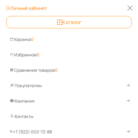
Личный кабинет
0
0
0
Каталог
Беларусь
+7 (922) 002-72-88
Корзина
0
Задайте вопрос, ответим быстро!
Избранное
0
WhatsApp
Telegram
Сравнение товаров
0
Покупателям
Каталог
Стеллажи металлические
Стеллажи для дома
Компания
Металлические стеллажи для
дома
Контакты
+7 (922) 002-72-88
Стеллажи в стиле лофт