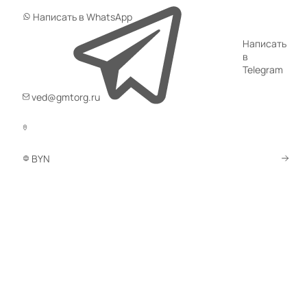
Стеллажи MS Standart
Написать в WhatsApp
164 товара
Написать
Стеллажи MS Hard
в
Telegram
77 товаров
ved@gmtorg.ru
Мобильные стеллажи
2 товара
Стеллажи МС 750
513 товара
BYN
Стеллажи SBL
22 товара
Комплектующие для архивных стеллажей
По умолчанию
Калькулятор стеллажей