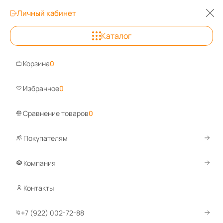
Личный кабинет
0
0
0
Каталог
Беларусь
+7 (922) 002-72-88
Корзина
0
Задайте вопрос, ответим быстро!
Избранное
0
WhatsApp
Telegram
Сравнение товаров
0
Покупателям
Каталог
Стеллажи металлические
Архивные стеллажи
Компания
Архивные стеллажи
Контакты
Стеллажи MS Strong
+7 (922) 002-72-88
460 товаров