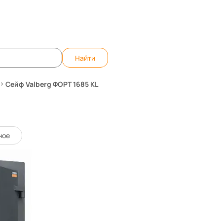
те вопрос, ответим быстро!
WhatsApp
Teleg
Найти
Сейф Valberg ФОРТ 1685 KL
17244
Код товара:
ное
0 отзывов
11 135 р.
-15
13 100 р.
Нашли дешевле?