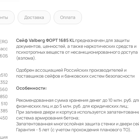
енты
Доставка
Оплата
Сейф Valberg ФОРТ 1685 KL
предназначен для защиты
BERG
документов, ценностей, а также наркотических средств и
ласс
психотропных веществ от несанкционированного доступа
60Б
(взлома).
Одобрен ассоциацией Российских производителей и
х510
поставщиков сейфов и банковских систем безопасности
x352
Особенности:
1660
850
Рекомендованная сумма хранения денег до 10 млн. руб. дл
510
физических лиц и до 5 млн. руб. для юридических лиц;
385
При заливке двери и корпуса используется запатентованн
450
система армирования бетона;
Запатентованная многослойная защита стенки и двери се
Гарантия - 5 лет (с учетом прохождения планового ТО).
ция