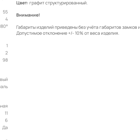
Цвет:
графит структурированный.
55
Внимание!
4
180°
Габариты изделий приведены без учёта габаритов замков и
Допустимое отклонение +/- 10% от веса изделия.
1
2
98
овый
аль
ьная
11
6
Да