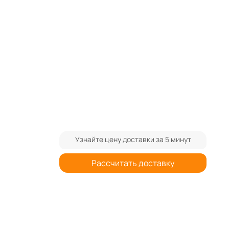
ram
Узнайте цену доставки за 5 минут
Рассчитать доставку
При заказе от 3-х штук спрашивайте
%
дополнительную скидку
Цена указана без учёта доставки.
Стоимость доставки уточняйте у