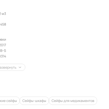
2 м3
458
овки
2017
CB-S
0314
азвернуть
кие сейфы
Сейфы-шкафы
Сейфы для медикаментов