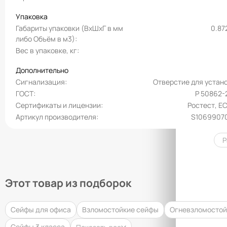
Упаковка
Габариты упаковки (ВхШхГ в мм
0.87
либо Объём в м3)
Вес в упаковке, кг
Дополнительно
Сигнализация
Отверстие для устан
ГОСТ
Р 50862-
Сертификаты и лицензии
Ростест, E
Артикул производителя
S1069907
Р
Этот товар из подборок
Сейфы для офиса
Взломостойкие сейфы
Огневзломостой
Сейфы 3 класса