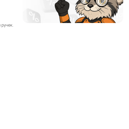
 ручек.
Почему мы?
Работаем с 2002 года
52 офиса и магазина по всей России и в странах
СНГ
Наши филиалы открыты в странах:
Работаем без выходных
Заявки на сайте принимаются 24/7
Собственный автопарк
Более 42000 товаров в каталоге
Продажа от производителя