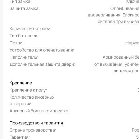
Тип замка
Ключ
Защита замка
От выбивания
высверливания, Блокир
ригелей при выбив
Количество ключей
Тип батареек
Петли
Наруж
Устройство для опечатывания
Наполнитель
Армированный б
Дополнительная защита двери
от выбивания, усиле
лицевая па
Крепление
Крепление к полу
Количество анкерных
отверстий
Анкерный болт в комплекте
Производство и гарантия
Страна производства
Ро
Гарантия
5