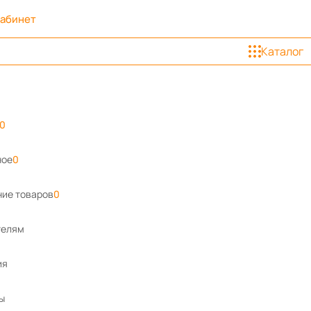
кабинет
Каталог
0
ное
0
ие товаров
0
телям
ия
ы