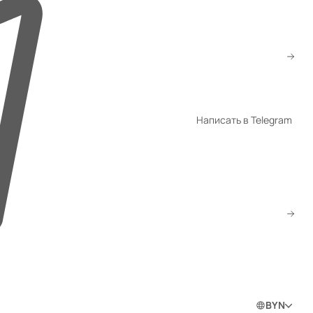
+7 (922) 002-72-88
ved@gmtorg.ru
WhatsApp
Написать в Telegram
Telegram
Скачать прайс
Заказать звонок
0
0
0
Войти в личный кабинет
BYN