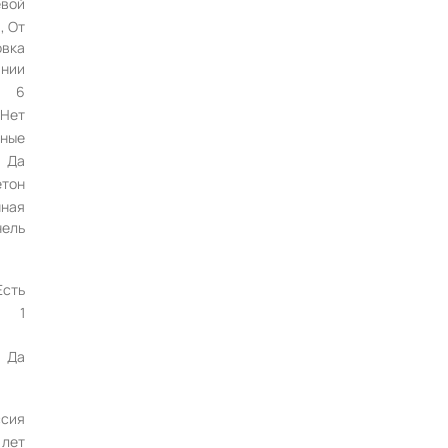
евой
, От
овка
ании
6
Нет
ные
Да
етон
нная
нель
Есть
1
Да
ссия
 лет