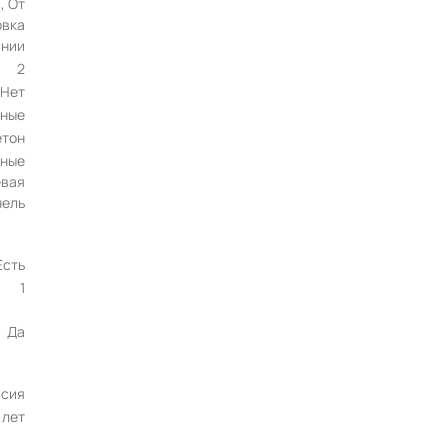
, От
овка
ании
2
Нет
ные
етон
вные
евая
нель
Есть
1
Да
ссия
 лет