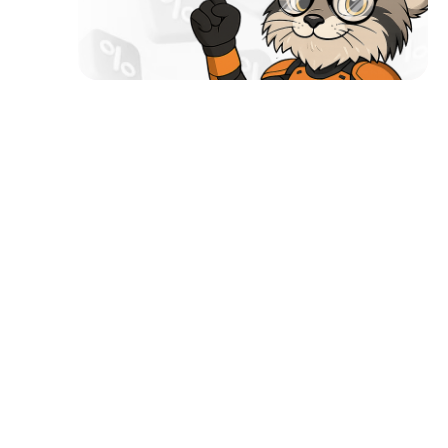
Почему мы?
Работаем с 2002 года
52 офиса и магазина по всей России и в странах
СНГ
Наши филиалы открыты в странах:
Работаем без выходных
Заявки на сайте принимаются 24/7
Собственный автопарк
Более 42000 товаров в каталоге
Продажа от производителя