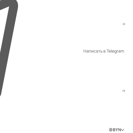
+7 (922) 002-72-88
ved@gmtorg.ru
WhatsApp
Написать в Telegram
Telegram
Скачать прайс
Заказать звонок
0
0
0
Войти в личный кабинет
BYN