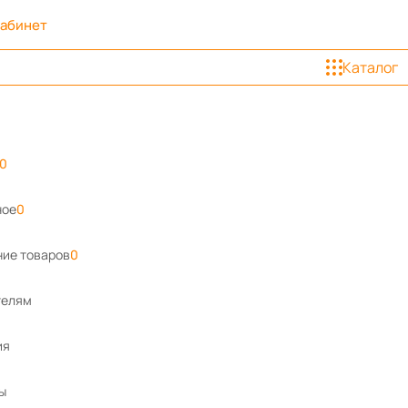
кабинет
Каталог
0
ное
0
ие товаров
0
телям
ия
ы