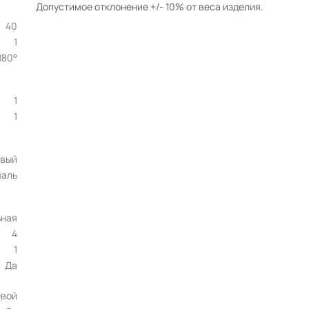
Допустимое отклонение +/- 10% от веса изделия.
40
1
180°
1
1
овый
аль
ьная
4
1
Да
евой