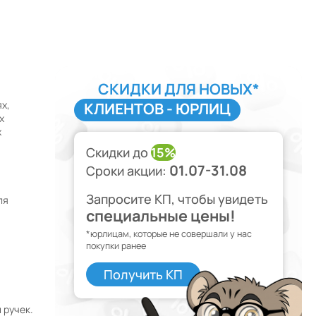
СКИДКИ ДЛЯ НОВЫХ*
х,
КЛИЕНТОВ - ЮРЛИЦ
х
х
Скидки до
15%
01.07-31.08
Сроки акции:
Запросите КП, чтобы увидеть
ля
специальные цены!
*юрлицам, которые не совершали у нас
покупки ранее
Получить КП
 ручек.