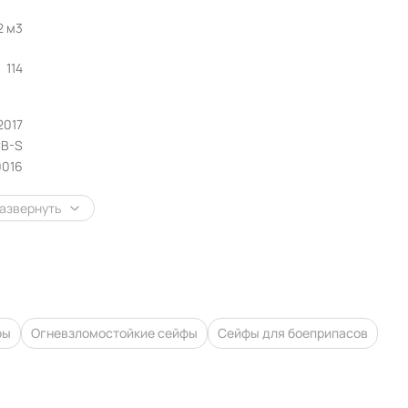
2 м3
114
2017
CB-S
0016
азвернуть
фы
Огневзломостойкие сейфы
Сейфы для боеприпасов