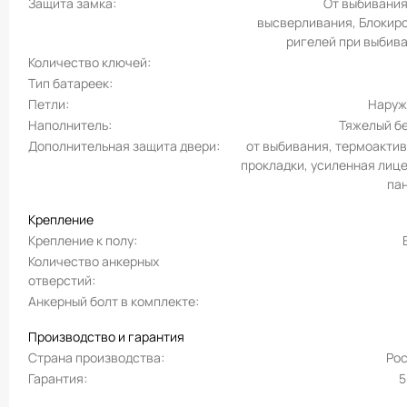
Защита замка
От выбивания
высверливания, Блокир
ригелей при выбив
Количество ключей
Тип батареек
Петли
Наруж
Наполнитель
Тяжелый б
Дополнительная защита двери
от выбивания, термоакти
прокладки, усиленная лиц
па
Крепление
Крепление к полу
Количество анкерных
отверстий
Анкерный болт в комплекте
Производство и гарантия
Страна производства
Ро
Гарантия
5