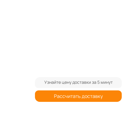
ram
Узнайте цену доставки за 5 минут
Рассчитать доставку
3
шт.
Цена указана без учёта доставки.
Стоимость доставки уточняйте у
менеджера.