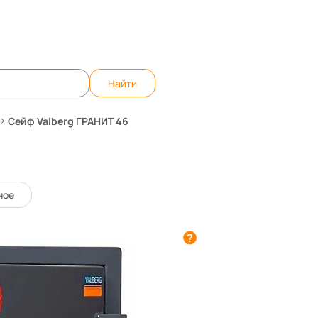
те вопрос, ответим быстро!
WhatsApp
Teleg
Найти
Сейф Valberg ГРАНИТ 46
15072
Код товара:
ное
0 отзывов
Этот товар купили уже
3
1 763 р.
-15%
2 075 р.