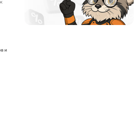
ок
Почему мы?
Работаем с 2002 года
в и
52 офиса и магазина по всей России и в странах
СНГ
Наши филиалы открыты в странах:
Работаем без выходных
Заявки на сайте принимаются 24/7
Собственный автопарк
Более 42000 товаров в каталоге
Продажа от производителя