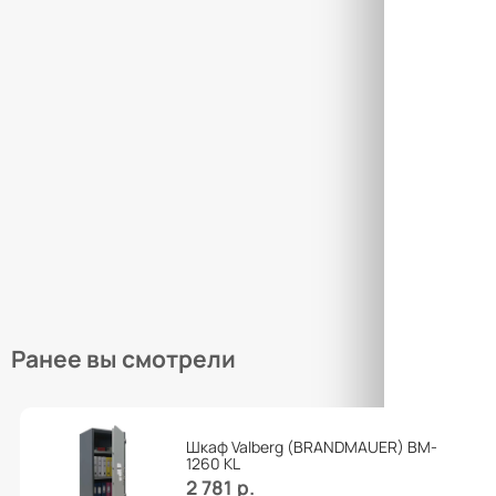
Това
Закры
Товар
Закры
Ранее вы смотрели
Шкаф Valberg (BRANDMAUER) BM-
1260 КL
2 781 р.