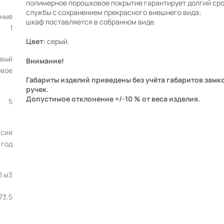
полимерное порошковое покрытие гарантирует долгий ср
службы с сохранением прекрасного внешнего вида;
ные
шкаф поставляется в собранном виде.
1
Цвет:
серый.
овый
Внимание!
вое
Габариты изделий приведены без учёта габаритов замко
ручек.
Допустимое отклонение +/-10 % от веса изделия.
5
ссия
1 год
1 м3
73.5