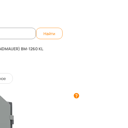
те вопрос, ответим быстро!
WhatsApp
Teleg
Найти
ANDMAUER) BM-1260 КL
60 КL
10178
Код товара:
ное
1 отзыв
Этот товар купили уже
7
2 781 р.
-15%
3 272 р.