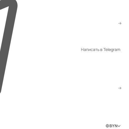
+7 (922) 002-72-88
ved@gmtorg.ru
WhatsApp
Написать в Telegram
Telegram
Скачать прайс
Заказать звонок
0
0
0
Войти в личный кабинет
BYN