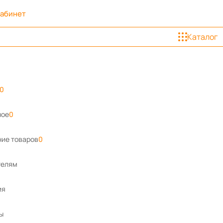
кабинет
Каталог
0
ное
0
ие товаров
0
телям
ия
ы