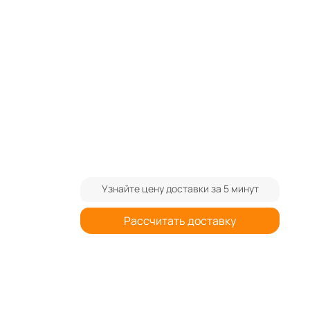
ram
Узнайте цену доставки за 5 минут
Рассчитать доставку
0
шт.
При заказе от 3-х штук спрашивайте
дополнительную скидку
Цена указана без учёта доставки.
Стоимость доставки уточняйте у