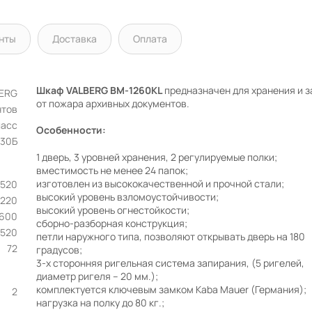
нты
Доставка
Оплата
Шкаф VALBERG BM-1260КL
предназначен для хранения и 
BERG
от пожара архивных документов.
нтов
ласс
Особенности:
30Б
1 дверь, 3 уровней хранения, 2 регулируемые полки;
вместимость не менее 24 папок;
изготовлен из высококачественной и прочной стали;
х520
высокий уровень взломоустойчивости;
1220
высокий уровень огнестойкости;
600
сборно-разборная конструкция;
520
петли наружного типа, позволяют открывать дверь на 180
72
градусов;
3-х сторонняя ригельная система запирания, (5 ригелей,
диаметр ригеля – 20 мм.);
комплектуется ключевым замком Kaba Mauer (Германия);
2
нагрузка на полку до 80 кг.;