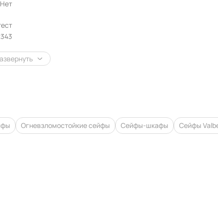
Нет
тест
2343
азвернуть
йфы
Огневзломостойкие сейфы
Сейфы-шкафы
Сейфы Valb