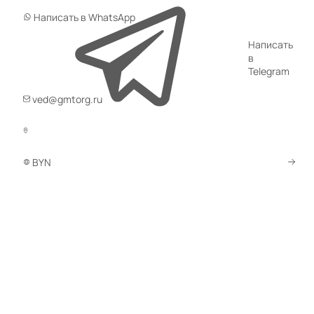
Огнестойкие сейфы
Написать в WhatsApp
133 товара
Написать
Сейфы для офиса
в
Telegram
1 888 товаров
ved@gmtorg.ru
Сейфы-шкафы
373 товара
Сейфы Valberg
380 товаров
BYN
Встраиваемые сейфы
87 товаров
Взломостойкие сейфы
920 товаров
Огневзломостойкие сейфы
238 товаров