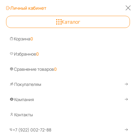
Личный кабинет
0
0
0
Каталог
Беларусь
+7 (922) 002-72-88
Корзина
0
Задайте вопрос, ответим быстро!
Избранное
0
WhatsApp
Telegram
Сравнение товаров
0
Покупателям
Каталог
Сейфы
Компания
Сейфы
Контакты
Оружейные сейфы
+7 (922) 002-72-88
1 902 товара